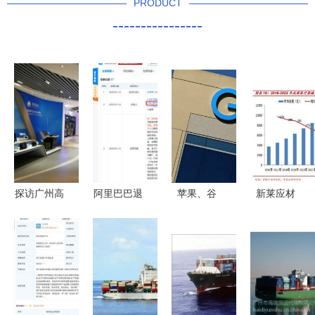
PRODUCT
----------------
探访广州高
阿里巴巴退
苹果、谷
新莱应材
科技IT创意
出五矿电
歌、微软
三足鼎立，
园 国内贸
商，B2B战
谁在中国市
国内高洁净
易代理的创
略调整引关
场的产品依
材料部件领
新引擎
注
赖度更高？
军者