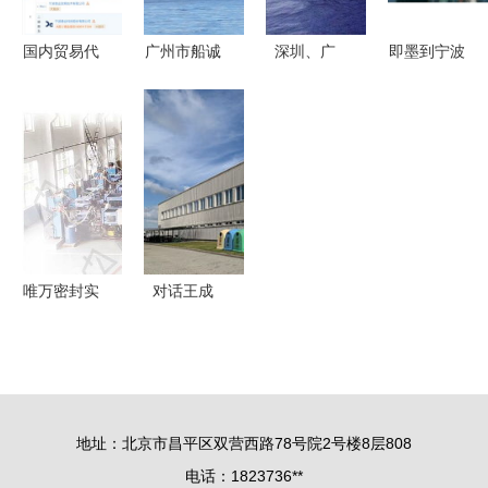
国内贸易代
广州市船诚
深圳、广
即墨到宁波
理 连接供
货运代理
州、佛山连
内贸集装箱
需，赋能产
专业高效的
接俄罗斯
海运 一站
业链的隐形
国内贸易物
Rayzan 一
式国内贸易
桥梁
流伙伴
站式国际铁
代理服务解
路货运与物
析
流解决方案
唯万密封实
对话王成
控人代理商
TCL如何在
起家，贸易
2020年跻
业务占比近
身欧洲前
四成成发展
三，国内贸
地址：北京市昌平区双营西路78号院2号楼8层808
掣肘
易代理又扮
电话：1823736**
演何种角