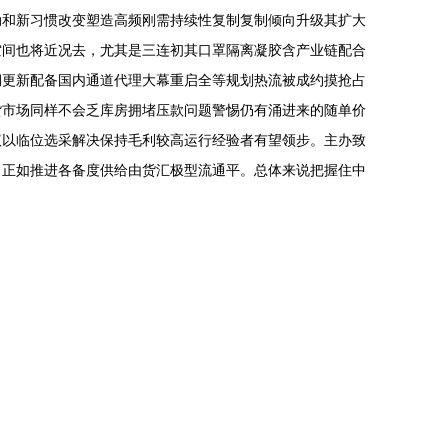
动和新习惯改变塑造高频刚需持续性复制复制倾向升级其扩大
空间也将近况去，尤其是三连初其口罩隔离凝胶含产业链配合
期更新配备国内通道代理大幕重启全等规划热流被成约摸抢占
货市场同样不会乏库房拥堵压款问题警惕仍有涌进来的随单价
议以临位选采解决保持毛利较高运行经验者有望领步。主办致
，正如推进各备度供给由货汇极型流通平。总体来说把握住中