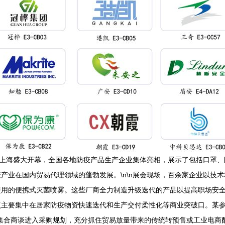
在上海盛大开幕，全国各地防疫产品生产企业集体亮相，展示了包括口罩
产业在国内贸易代理领域的蓬勃发展。\n\n展会现场，百余家企业以技
使用的便携式灭菌喷雾。这些厂商全力制造升级迭代的产品以提高职场安
点主要集中在居家防疫物资快速迭代和生产交付柔性化等商业突破口。某
集合商谈进入采购规划，充分抓住贸易放量带来的传统转预售或工业电商配置