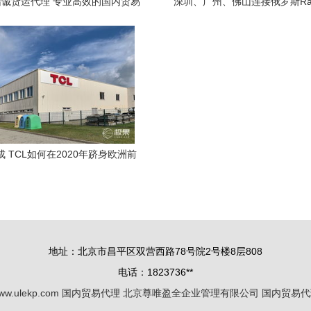
诚货运代理 专业高效的国内贸易
深圳、广州、佛山连接俄罗斯Ray
物流伙伴
站式国际铁路货运与物流解
 TCL如何在2020年跻身欧洲前
国内贸易代理又扮演何种角色？
地址：北京市昌平区双营西路78号院2号楼8层808
电话：1823736**
ww.ulekp.com
国内贸易代理
北京尊唯盈全企业管理有限公司
国内贸易代