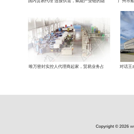
国内贸易代理 连接供需，赋能产业链的隐
广州市船
形桥梁
唯万密封实控人代理商起家，贸易业务占
对话王成
比近四成成发展掣肘
三，
Copyright © 2026
w