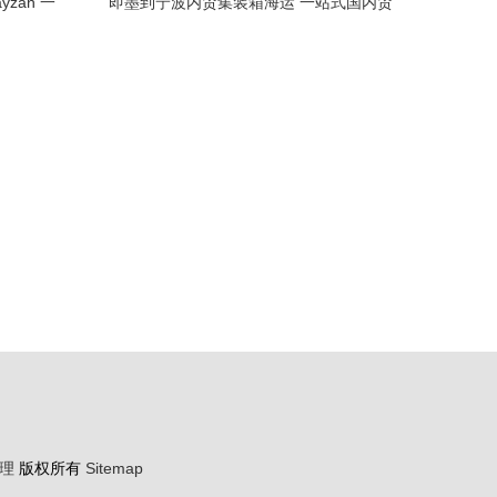
zan 一
即墨到宁波内贸集装箱海运 一站式国内贸
决方案
易代理服务解析
理
版权所有
Sitemap