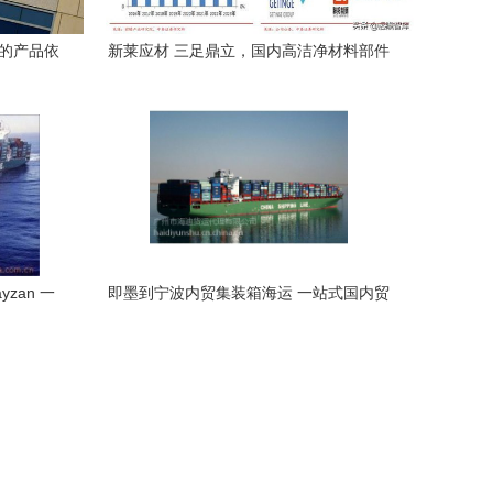
场的产品依
新莱应材 三足鼎立，国内高洁净材料部件
领军者
zan 一
即墨到宁波内贸集装箱海运 一站式国内贸
决方案
易代理服务解析