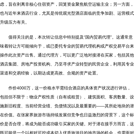
虑，旨在剥离非核心住宿资产，回笼资金聚焦航空运输主业；另一方面，
也与近年来酒店行业，尤其是传统观光型酒店面临的竞争加剧、运营模式
升级压力有关。
值得关注的是，本次转让信息中特别提及“国内贸易代理”。这通常意
味着转让方可能倾向于，或已委托专业的贸易代理机构或产权交易平台来
操作此次资产出售。通过代理方，可以更广泛地对接潜在买家，包括其他
酒店集团、房地产投资机构、乃至寻求产业转型的民营企业，利用其专业
渠道和交易经验，以期达成更高效、合规的资产处置。
作价4000万，这一价格水平需结合酒店的具体资产状况进行评估，
包括但不限于：物业产权性质（自有或租赁）、建筑面积、客房数量、设
施新旧程度、当前经营业绩、负债情况以及最重要的——其所处地块的潜
在价值。在张家界旅游市场持续发展但竞争也日益激烈的背景下，这个标
价是否合理，将成为能否成功吸引买家的关键。对于潜在接手方而言，这
既可能是一个以相对可控成本切入优质旅游目的地市场的机会，也需面对