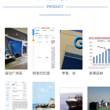
PRODUCT
----------------
探访广州高
阿里巴巴退
苹果、谷
新莱应材
科技IT创意
出五矿电
歌、微软
三足鼎立，
园 国内贸
商，B2B战
谁在中国市
国内高洁净
易代理的创
略调整引关
场的产品依
材料部件领
新引擎
注
赖度更高？
军者