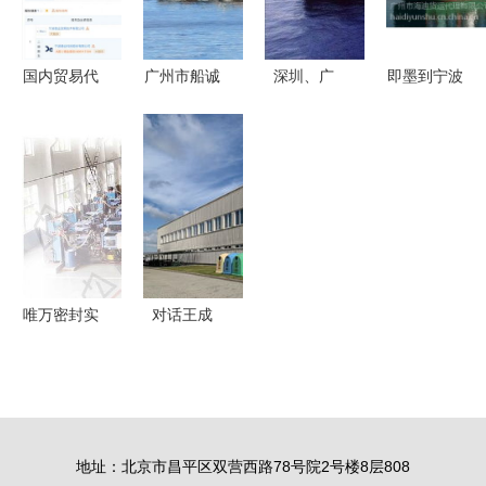
国内贸易代
广州市船诚
深圳、广
即墨到宁波
理 连接供
货运代理
州、佛山连
内贸集装箱
需，赋能产
专业高效的
接俄罗斯
海运 一站
业链的隐形
国内贸易物
Rayzan 一
式国内贸易
桥梁
流伙伴
站式国际铁
代理服务解
路货运与物
析
流解决方案
唯万密封实
对话王成
控人代理商
TCL如何在
起家，贸易
2020年跻
业务占比近
身欧洲前
四成成发展
三，国内贸
地址：北京市昌平区双营西路78号院2号楼8层808
掣肘
易代理又扮