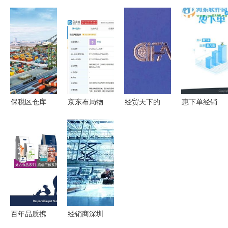
GoldMax的
国内贸易代
内斯堡空运
选经纬集运
国内贸易代
理费用与条
全解析 国
17年专业服
理之路 机
件详解
内南非物流
务，助力泉
遇与挑战并
专线与贸易
州国内贸易
存的增长新
代理无缝衔
代理
引擎
接
保税区仓库
京东布局物
经贸天下的
惠下单经销
拼箱与出口
流版图 关
助航人——
商版 惠经
保税区拼柜
联企业注资
报关与国际
商 1.9.10
国内贸易代
2.12亿元成
货运专业与
官方版 河
理的国际化
立新公司，
国内贸易代
东下载站
路径与效率
聚焦国内贸
理
优化
易代理
百年品质携
经销商深圳